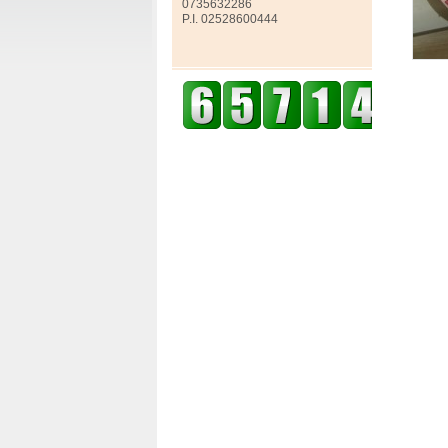
0735632286
P.I. 02528600444