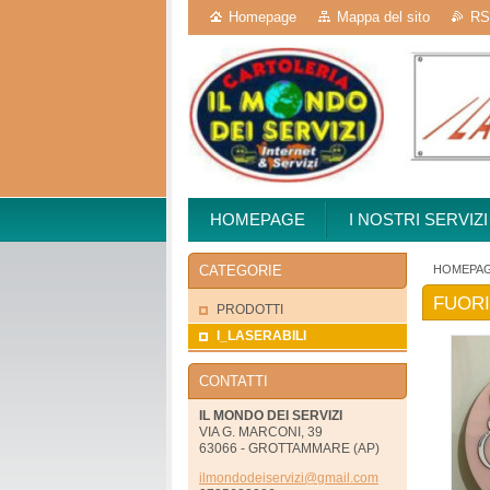
Homepage
Mappa del sito
RS
HOMEPAGE
I NOSTRI SERVIZI
HOMEPA
CATEGORIE
FUOR
PRODOTTI
I_LASERABILI
CONTATTI
IL MONDO DEI SERVIZI
VIA G. MARCONI, 39
63066 - GROTTAMMARE (AP)
ilmondod
eiserviz
i@gmail.
com