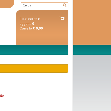
Il tuo carrello
oggetti:
0
Carrello
€ 0,00
ito