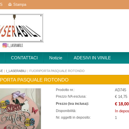
S
Stampa
CONTATTACI
Notizie
ADESIVI IN VINILE
GE
|
I_LASERABILI
|
FUORIPORTA PASQUALE ROTONDO
IPORTA PASQUALE ROTONDO
AD745
Prodotto nr.:
€ 14,75
Prezzo IVA esclusa:
€ 18,00
Prezzo (iva inclusa):
In depos
Disponibilità:
1
Nr. oggetti in deposito: